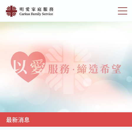
Skip
最
to
切
新
main
换
content
选
消
单
息
|
明
愛
家
庭
服
務
最新消息