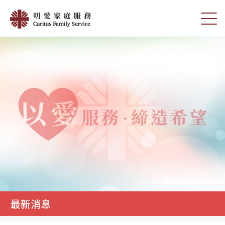
Skip
最
to
切
新
main
换
content
选
消
单
息
|
明
愛
家
庭
服
務
最新消息