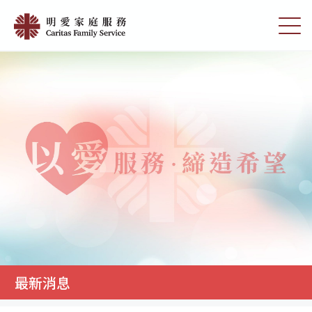
Skip
最
to
切
新
main
換
content
選
消
單
息
|
明
愛
家
庭
服
務
最新消息