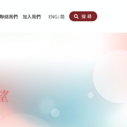
搜尋
聯絡我們
加入我們
ENG
简
卵法®
卡因濫用者或可卡因戒毒康復者及其家人支援計劃
育計劃
心理治療及評估
痛支援計劃
男士社交及情緒支援服務
專業培訓
育
犯服務
子書
務
程式
療服務
導服務
務
黃耀南中心－戒毒支援
愛展晴中心－戒賭支援
愛樂協會－戒毒支援
Search