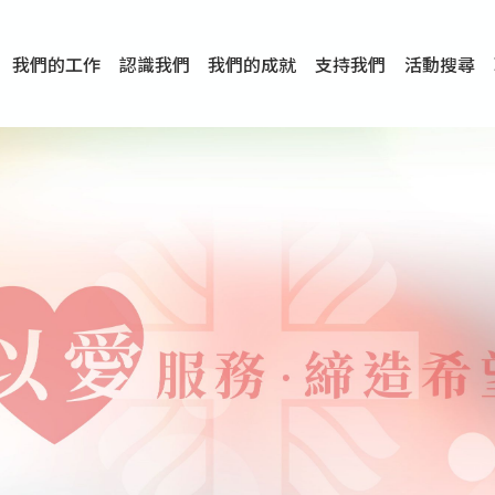
我們的工作
認識我們
我們的成就
支持我們
活動搜尋
項目
資訊
刊物及研究
服務概覽
傳媒報導
文章分享
短片分享
I-FAST模式
服務里程碑
服務宗旨
服務策略
組織架構
組織年報
婚姻及家庭支援服務
愛與性健康支援服務
心理及情緒支援服務
學校社會工作服務
成癮問題支援服務
身心靈培育服務
綜合家庭服務
危機支援服務
創傷支援服務
專業培訓服務
特別服務計劃
男士服務
贊助及合作伙伴
服務數字及成就
專業認證
獎項
香港仔(田灣/薄扶林)
學前單位社會工作服務
中學學校社會工作服務
債務及理財輔導服務
自然家庭計劃 - 比林斯排
「Team 乘夢」– 可
明愛「愛與誠」綜合性教
明愛全人發展培訓中心－
明愛心營站── 關係傷
明愛賽馬會思達計劃 – 
明愛全人發展培訓中心－
明愛賽馬會心泉發展中心
「優悅種子」品格優勢教
明愛朗天 - 共同對抗性侵
商界展關懷
《我願意+》婚姻自學電
恩遇 – 明愛失胎支援服
明愛婚姻體檢手機應用
東頭(黃大仙西南)
捐款支持
企業參與
成為義工
小學學生輔導服務
皇后山下 齊建新區
鳴謝
明愛向晴軒
賽馬會智家樂計劃
個人及家庭輔導服務
婚外情問題支援服務
教友婚前培育活動
飛越愛情輔導服務
天水圍
東荃灣
筲箕灣
屯門
沙田
粉嶺
教友婚姻補禮
婚前培育服務
家事調解服務
家務指導服務
兒童為本遊戲治
情感大學
性治療服務
小耳朵兒童輔
婚姻輔導
親密頻道
臨床心理服
中心活動
專業培訓
特別活動
明愛
明
明