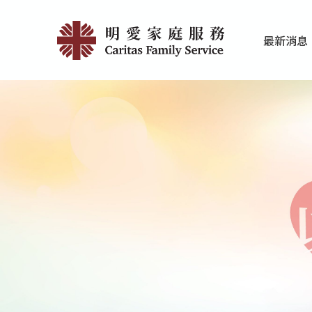
Skip
最
to
最新消息
main
新
家庭服務近期
香港明愛最新
content
消
息
|
明
愛
家
庭
服