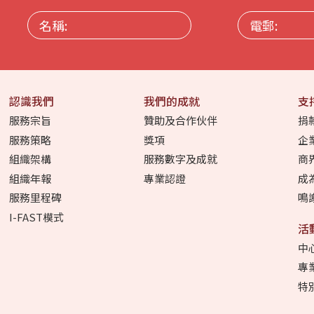
名
電
稱:
郵:
認識我們
我們的成就
支
服務宗旨
贊助及合作伙伴
捐
服務策略
獎項
企
組織架構
服務數字及成就
商
組織年報
專業認證
成
服務里程碑
鳴
I-FAST模式
活
中
專
特