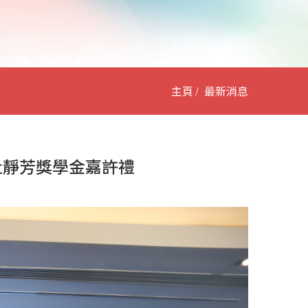
主頁
最新消息
杜靜芳獎學金嘉許禮