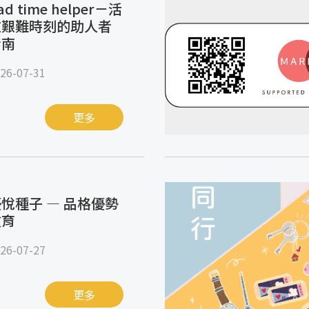
ad time helper－活
在艱難時刻的助人者
指南
26-07-31
更多
悅種子 — 品格優勢
教育
26-07-27
更多