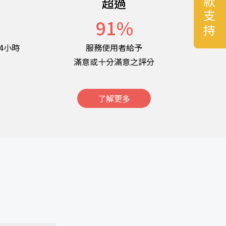
捐款支持
超過
名
91
%
4小時
服務使用者給予
滿意或十分滿意之評分
了解更多