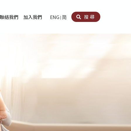
搜尋
聯絡我們
加入我們
ENG
简
卵法®
卡因濫用者或可卡因戒毒康復者及其家人支援計劃
育計劃
心理治療及評估
痛支援計劃
男士社交及情緒支援服務
專業培訓
育
犯服務
子書
務
程式
療服務
導服務
務
黃耀南中心－戒毒支援
愛展晴中心－戒賭支援
愛樂協會－戒毒支援
Search