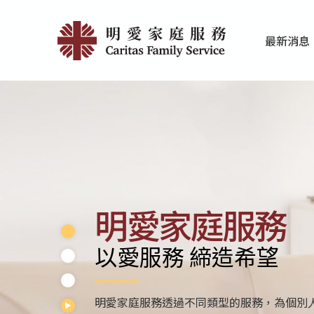
Skip
首
to
最新消息
main
頁
家庭服務近期
香港明愛最新
content
|
明
愛
家
庭
明愛家庭服務
服
以愛服務 締造希望
務
明愛家庭服務透過不同類型的服務，為個別