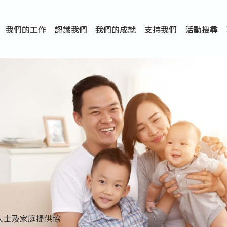
我們的工作
認識我們
我們的成就
支持我們
活動搜尋
項目
資訊
刊物及研究
服務概覽
傳媒報導
文章分享
短片分享
I-FAST模式
服務里程碑
服務宗旨
服務策略
組織架構
組織年報
婚姻及家庭支援服務
愛與性健康支援服務
心理及情緒支援服務
學校社會工作服務
成癮問題支援服務
身心靈培育服務
綜合家庭服務
危機支援服務
創傷支援服務
專業培訓服務
特別服務計劃
男士服務
贊助及合作伙伴
服務數字及成就
專業認證
獎項
香港仔(田灣/薄扶林)
學前單位社會工作服務
中學學校社會工作服務
債務及理財輔導服務
自然家庭計劃 - 比林斯排
「Team 乘夢」– 可
明愛「愛與誠」綜合性教
明愛全人發展培訓中心－
明愛心營站── 關係傷
明愛賽馬會思達計劃 – 
明愛全人發展培訓中心－
明愛賽馬會心泉發展中心
「優悅種子」品格優勢教
明愛朗天 - 共同對抗性侵
商界展關懷
《我願意+》婚姻自學電
恩遇 – 明愛失胎支援服
明愛婚姻體檢手機應用
東頭(黃大仙西南)
捐款支持
企業參與
成為義工
小學學生輔導服務
皇后山下 齊建新區
鳴謝
明愛向晴軒
賽馬會智家樂計劃
個人及家庭輔導服務
婚外情問題支援服務
教友婚前培育活動
飛越愛情輔導服務
天水圍
東荃灣
筲箕灣
屯門
沙田
粉嶺
教友婚姻補禮
婚前培育服務
家事調解服務
家務指導服務
兒童為本遊戲治
情感大學
性治療服務
小耳朵兒童輔
婚姻輔導
親密頻道
臨床心理服
中心活動
專業培訓
特別活動
明愛
明
明
人士及家庭提供協