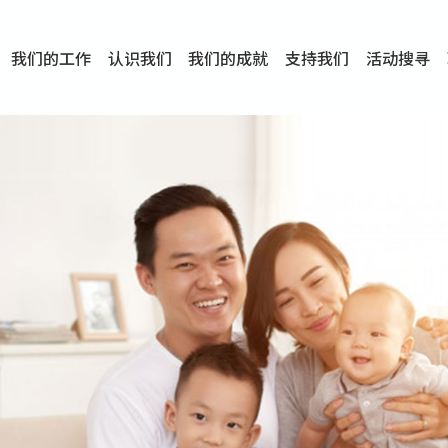
我们的工作
认识我们
我们的成就
支持我们
活动搜寻
项目
资讯
刊物及研究
服务概览
传媒报导
文章分享
短片分享
I-FAST模式
服务里程碑
服务宗旨
服务策略
组织架构
组织年报
婚姻及家庭支援服务
爱与性健康支援服务
心理及情绪支援服务
学校社会工作服务
成瘾问题支援服务
身心灵培育服务
综合家庭服务
危机支援服务
创伤支援服务
专业培训服务
特别服务计划
男士服务
贊助及合作伙伴
服务数字及成就
专业认证
奖项
香港仔(田湾/薄扶林)
学前单位社会工作服务
中学学校社会工作服务
债务及理财辅导服务
自然家庭计划 - 比林斯排
「Team 乘梦」– 可
明爱「爱与诚」综合性教
明爱全人发展培训中心－
明爱心营站── 关係伤
明爱赛马会思达计划 – 
明爱全人发展培训中心－
明爱赛马会心泉发展中心
「优悦种子」品格优势教
明爱朗天 - 共同对抗性侵
商界展关怀
《我愿意+》婚姻自学电
恩遇 – 明爱失胎支援服
明爱婚姻体检手机应用
东头(黄大仙西南)
捐款支持
企业参与
成为义工
小学学生辅导服务
皇后山下 齐建新区
鸣谢
明爱向晴轩
赛马会智家乐计划
个人及家庭辅导服务
婚外情问题支援服务
教友婚前培育活动
飞越爱情辅导服务
天水围
东荃湾
筲箕湾
屯门
沙田
粉岭
教友婚姻补礼
婚前培育服务
家事调解服务
家务指导服务
儿童为本游戏治
情感大学
性治疗服务
小耳朵儿童辅
婚姻辅导
亲密频道
临床心理服
中心活动
专业培训
特别活动
明爱
明
明