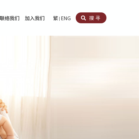
搜寻
联络我们
加入我们
繁
ENG
卵法®
卡因滥用者或可卡因戒毒康復者及其家人支援计划
育计划
心理治疗及评估
痛支援计划
男士社交及情绪支援服务
专业培训
育
犯服务
子书
务
程式
疗服务
导服务
务
黄耀南中心－戒毒支援
爱展晴中心－戒赌支援
爱乐协会－戒毒支援
Search