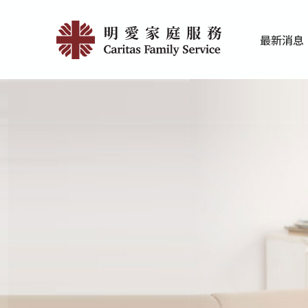
Skip
404
to
最新消息
main
|
家庭服务近期
香港明爱最新
content
明
愛
家
庭
服
務