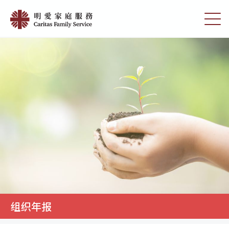
Skip
明
to
切
愛
main
换
content
选
家
单
庭
服
務
组织年报