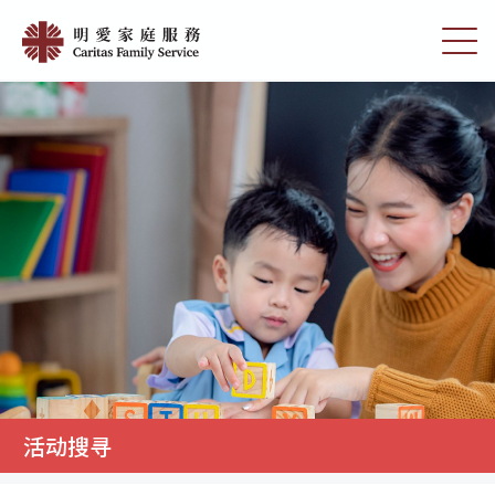
Skip
明
to
切
愛
main
换
content
选
家
单
庭
服
務
活动搜寻