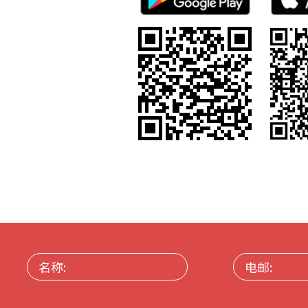
名
电
称:
邮: