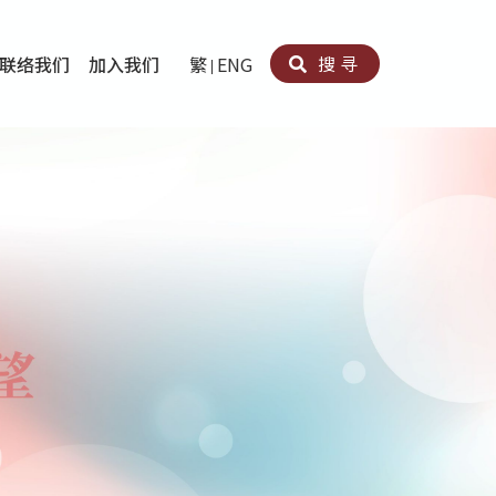
搜寻
联络我们
加入我们
繁
ENG
卵法®
卡因滥用者或可卡因戒毒康復者及其家人支援计划
育计划
心理治疗及评估
痛支援计划
男士社交及情绪支援服务
专业培训
育
犯服务
子书
务
程式
疗服务
导服务
务
黄耀南中心－戒毒支援
爱展晴中心－戒赌支援
爱乐协会－戒毒支援
Search