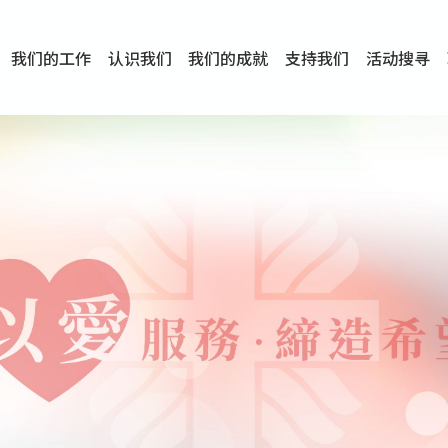
我们的工作
认识我们
我们的成就
支持我们
活动搜寻
项目
资讯
刊物及研究
服务概览
传媒报导
文章分享
短片分享
I-FAST模式
服务里程碑
服务宗旨
服务策略
组织架构
组织年报
婚姻及家庭支援服务
爱与性健康支援服务
心理及情绪支援服务
学校社会工作服务
成瘾问题支援服务
身心灵培育服务
综合家庭服务
危机支援服务
创伤支援服务
专业培训服务
特别服务计划
男士服务
贊助及合作伙伴
服务数字及成就
专业认证
奖项
香港仔(田湾/薄扶林)
学前单位社会工作服务
中学学校社会工作服务
债务及理财辅导服务
自然家庭计划 - 比林斯排
「Team 乘梦」– 可
明爱「爱与诚」综合性教
明爱全人发展培训中心－
明爱心营站── 关係伤
明爱赛马会思达计划 – 
明爱全人发展培训中心－
明爱赛马会心泉发展中心
「优悦种子」品格优势教
明爱朗天 - 共同对抗性侵
商界展关怀
《我愿意+》婚姻自学电
恩遇 – 明爱失胎支援服
明爱婚姻体检手机应用
东头(黄大仙西南)
捐款支持
企业参与
成为义工
小学学生辅导服务
皇后山下 齐建新区
鸣谢
明爱向晴轩
赛马会智家乐计划
个人及家庭辅导服务
婚外情问题支援服务
教友婚前培育活动
飞越爱情辅导服务
天水围
东荃湾
筲箕湾
屯门
沙田
粉岭
教友婚姻补礼
婚前培育服务
家事调解服务
家务指导服务
儿童为本游戏治
情感大学
性治疗服务
小耳朵儿童辅
婚姻辅导
亲密频道
临床心理服
中心活动
专业培训
特别活动
明爱
明
明