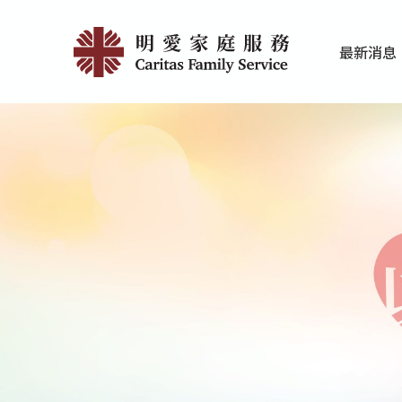
Skip
明
to
最新消息
main
愛
家庭服务近期
香港明爱最新
content
家
庭
服
務