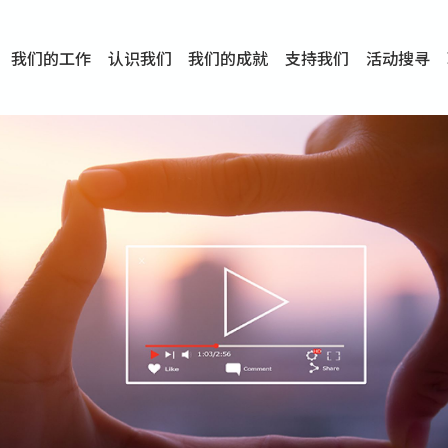
我们的工作
认识我们
我们的成就
支持我们
活动搜寻
项目
资讯
刊物及研究
服务概览
传媒报导
文章分享
短片分享
I-FAST模式
服务里程碑
服务宗旨
服务策略
组织架构
组织年报
婚姻及家庭支援服务
爱与性健康支援服务
心理及情绪支援服务
学校社会工作服务
成瘾问题支援服务
身心灵培育服务
综合家庭服务
危机支援服务
创伤支援服务
专业培训服务
特别服务计划
男士服务
贊助及合作伙伴
服务数字及成就
专业认证
奖项
香港仔(田湾/薄扶林)
学前单位社会工作服务
中学学校社会工作服务
债务及理财辅导服务
自然家庭计划 - 比林斯排
「Team 乘梦」– 可
明爱「爱与诚」综合性教
明爱全人发展培训中心－
明爱心营站── 关係伤
明爱赛马会思达计划 – 
明爱全人发展培训中心－
明爱赛马会心泉发展中心
「优悦种子」品格优势教
明爱朗天 - 共同对抗性侵
商界展关怀
《我愿意+》婚姻自学电
恩遇 – 明爱失胎支援服
明爱婚姻体检手机应用
东头(黄大仙西南)
捐款支持
企业参与
成为义工
小学学生辅导服务
皇后山下 齐建新区
鸣谢
明爱向晴轩
赛马会智家乐计划
个人及家庭辅导服务
婚外情问题支援服务
教友婚前培育活动
飞越爱情辅导服务
天水围
东荃湾
筲箕湾
屯门
沙田
粉岭
教友婚姻补礼
婚前培育服务
家事调解服务
家务指导服务
儿童为本游戏治
情感大学
性治疗服务
小耳朵儿童辅
婚姻辅导
亲密频道
临床心理服
中心活动
专业培训
特别活动
明爱
明
明