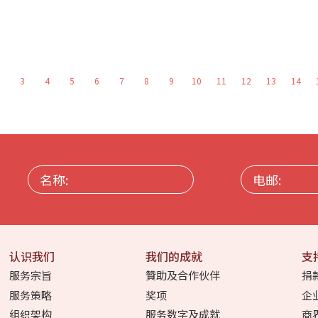
3
4
5
6
7
8
9
10
11
12
13
14
名
电
称:
邮:
认识我们
我们的成就
支
服务宗旨
贊助及合作伙伴
捐
服务策略
奖项
企
组织架构
服务数字及成就
商