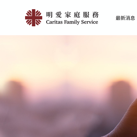
Skip
明
to
最新消息
main
愛
家庭服务近期
香港明爱最新
content
家
庭
服
務