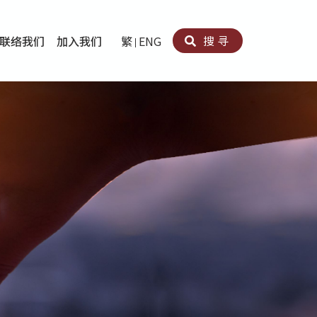
搜寻
联络我们
加入我们
繁
ENG
卵法®
卡因滥用者或可卡因戒毒康復者及其家人支援计划
育计划
心理治疗及评估
痛支援计划
男士社交及情绪支援服务
专业培训
育
犯服务
子书
务
程式
疗服务
导服务
务
黄耀南中心－戒毒支援
爱展晴中心－戒赌支援
爱乐协会－戒毒支援
Search