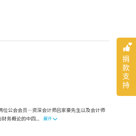
捐款支持
请两位公会会员—资深会计师吕家豪先生以及会计师
务概论的中四...
展开