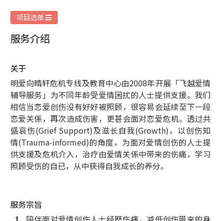
项目选单
服务介绍
关于
明爱向晴轩危机专线及教育中心由2008年开展「
飞越爱情
辅导服务」为不同年龄受爱情困扰的人士提供支援。
我们
相信当恋爱创伤没有好好被照顾，很容易会延续至下一段
恋爱关係，再次造成伤害，更甚会面对恋爱危机。透过共
盛哀伤(Grief Support)及滋长自我(Growth)，以创伤知
情(
Trauma-informed)的角度，为面对爱情创伤的人士提
供支援及危机介入，
治疗由爱情关係中带来的伤痛，学习
照顾受伤的自已，从中获得自我成长的养分。
服务宗旨
陪伴面对爱情创伤人士经歷伤痛，减低创伤带来的身