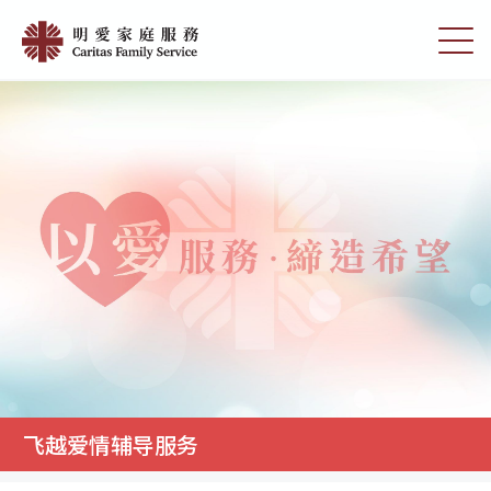
Skip
明
to
切
愛
main
换
content
选
家
单
庭
服
務
飞越爱情辅导服务