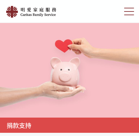
Skip
明
to
切
愛
main
换
content
选
家
单
庭
服
務
捐款支持