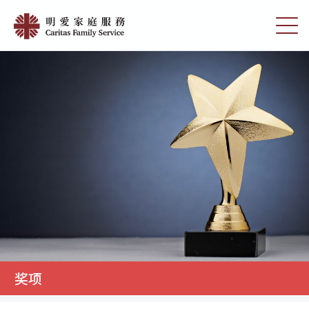
Skip
明
to
切
愛
main
换
content
选
家
单
庭
服
務
奖项