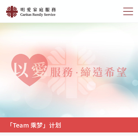
Skip
「Team
to
切
乘
main
换
content
选
梦」
单
计
划
|
明
愛
家
庭
服
務
「Team 乘梦」计划