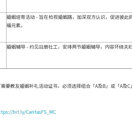
婚姻培育活动 - 旨在检视婚姻路，加深双方认识，促进彼此
福元素。
婚姻辅导 - 约见註册社工，安排两节婚姻辅导，内容环绕夫
下需要教友婚姻补礼活动证书，必须选择组合「A及B」或「A及
ttps://bit.ly/CaritasFS_MC