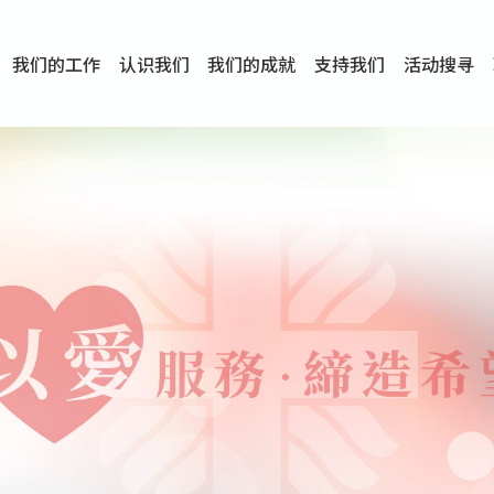
我们的工作
认识我们
我们的成就
支持我们
活动搜寻
项目
资讯
刊物及研究
服务概览
传媒报导
文章分享
短片分享
I-FAST模式
服务里程碑
服务宗旨
服务策略
组织架构
组织年报
婚姻及家庭支援服务
爱与性健康支援服务
心理及情绪支援服务
学校社会工作服务
成瘾问题支援服务
身心灵培育服务
综合家庭服务
危机支援服务
创伤支援服务
专业培训服务
特别服务计划
男士服务
贊助及合作伙伴
服务数字及成就
专业认证
奖项
香港仔(田湾/薄扶林)
学前单位社会工作服务
中学学校社会工作服务
债务及理财辅导服务
自然家庭计划 - 比林斯排
「Team 乘梦」– 可
明爱「爱与诚」综合性教
明爱全人发展培训中心－
明爱心营站── 关係伤
明爱赛马会思达计划 – 
明爱全人发展培训中心－
明爱赛马会心泉发展中心
「优悦种子」品格优势教
明爱朗天 - 共同对抗性侵
商界展关怀
《我愿意+》婚姻自学电
恩遇 – 明爱失胎支援服
明爱婚姻体检手机应用
东头(黄大仙西南)
捐款支持
企业参与
成为义工
小学学生辅导服务
皇后山下 齐建新区
鸣谢
明爱向晴轩
赛马会智家乐计划
个人及家庭辅导服务
婚外情问题支援服务
教友婚前培育活动
飞越爱情辅导服务
天水围
东荃湾
筲箕湾
屯门
沙田
粉岭
教友婚姻补礼
婚前培育服务
家事调解服务
家务指导服务
儿童为本游戏治
情感大学
性治疗服务
小耳朵儿童辅
婚姻辅导
亲密频道
临床心理服
中心活动
专业培训
特别活动
明爱
明
明