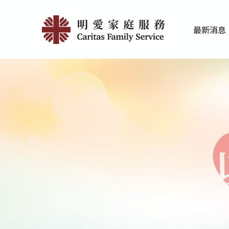
Skip
明
to
最新消息
main
愛
家庭服务近期
香港明爱最新
content
家
庭
服
務