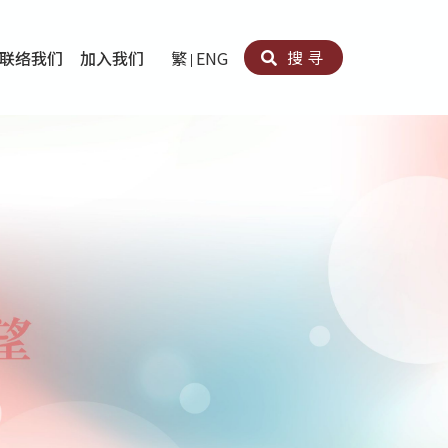
搜寻
联络我们
加入我们
繁
ENG
卵法®
卡因滥用者或可卡因戒毒康復者及其家人支援计划
育计划
心理治疗及评估
痛支援计划
男士社交及情绪支援服务
专业培训
育
犯服务
子书
务
程式
疗服务
导服务
务
黄耀南中心－戒毒支援
爱展晴中心－戒赌支援
爱乐协会－戒毒支援
Search