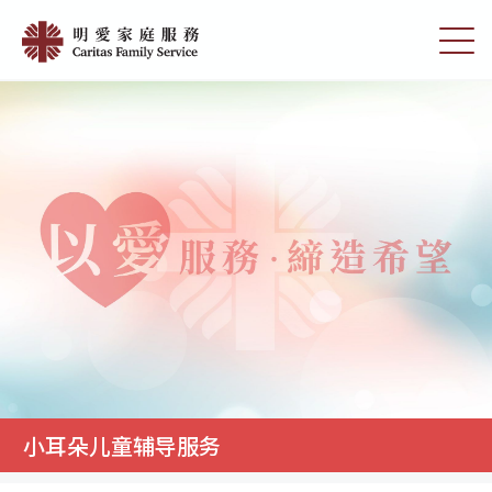
Skip
明
to
切
愛
main
换
content
选
家
单
庭
服
務
小耳朵儿童辅导服务