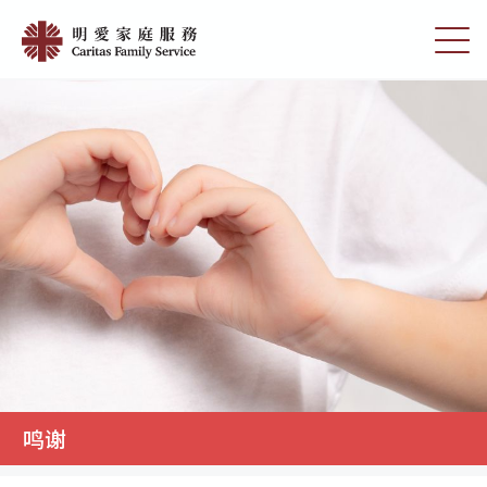
Skip
明
to
切
愛
main
换
content
选
家
单
庭
服
務
鸣谢