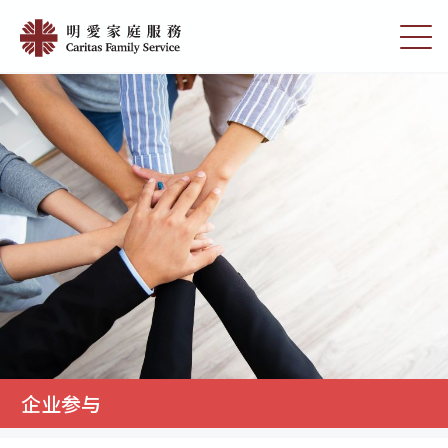
Skip
明
to
切
愛
main
换
content
选
家
单
庭
服
務
企业参与