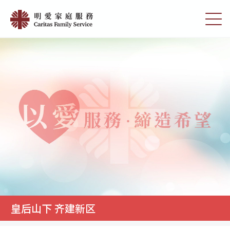
Skip
明
to
切
愛
main
换
content
选
家
单
庭
服
務
皇后山下 齐建新区