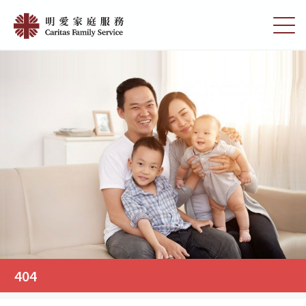
Skip
404
to
切
|
main
换
content
选
明
单
愛
家
庭
服
務
404