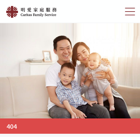
Skip
404
to
切
|
main
换
content
选
明
单
愛
家
庭
服
務
404