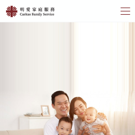
Skip
明
to
切
愛
main
换
content
选
家
单
庭
服
務