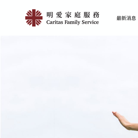
Skip
明
to
最新消息
main
愛
家庭服务近期
香港明爱最新
content
家
庭
服
務