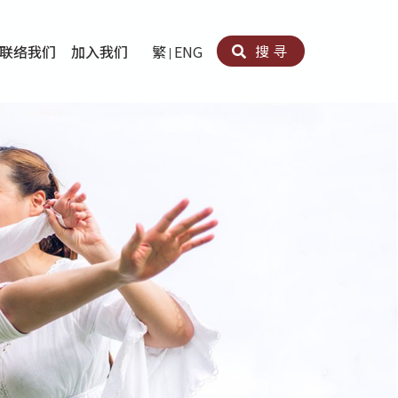
搜寻
联络我们
加入我们
繁
ENG
卵法®
卡因滥用者或可卡因戒毒康復者及其家人支援计划
育计划
心理治疗及评估
痛支援计划
男士社交及情绪支援服务
专业培训
育
犯服务
子书
务
程式
疗服务
导服务
务
黄耀南中心－戒毒支援
爱展晴中心－戒赌支援
爱乐协会－戒毒支援
Search