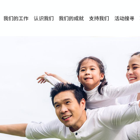
我们的工作
认识我们
我们的成就
支持我们
活动搜寻
项目
资讯
刊物及研究
服务概览
传媒报导
文章分享
短片分享
I-FAST模式
服务里程碑
服务宗旨
服务策略
组织架构
组织年报
婚姻及家庭支援服务
爱与性健康支援服务
心理及情绪支援服务
学校社会工作服务
成瘾问题支援服务
身心灵培育服务
综合家庭服务
危机支援服务
创伤支援服务
专业培训服务
特别服务计划
男士服务
贊助及合作伙伴
服务数字及成就
专业认证
奖项
香港仔(田湾/薄扶林)
学前单位社会工作服务
中学学校社会工作服务
债务及理财辅导服务
自然家庭计划 - 比林斯排
「Team 乘梦」– 可
明爱「爱与诚」综合性教
明爱全人发展培训中心－
明爱心营站── 关係伤
明爱赛马会思达计划 – 
明爱全人发展培训中心－
明爱赛马会心泉发展中心
「优悦种子」品格优势教
明爱朗天 - 共同对抗性侵
商界展关怀
《我愿意+》婚姻自学电
恩遇 – 明爱失胎支援服
明爱婚姻体检手机应用
东头(黄大仙西南)
捐款支持
企业参与
成为义工
小学学生辅导服务
皇后山下 齐建新区
鸣谢
明爱向晴轩
赛马会智家乐计划
个人及家庭辅导服务
婚外情问题支援服务
教友婚前培育活动
飞越爱情辅导服务
天水围
东荃湾
筲箕湾
屯门
沙田
粉岭
教友婚姻补礼
婚前培育服务
家事调解服务
家务指导服务
儿童为本游戏治
情感大学
性治疗服务
小耳朵儿童辅
婚姻辅导
亲密频道
临床心理服
中心活动
专业培训
特别活动
明爱
明
明