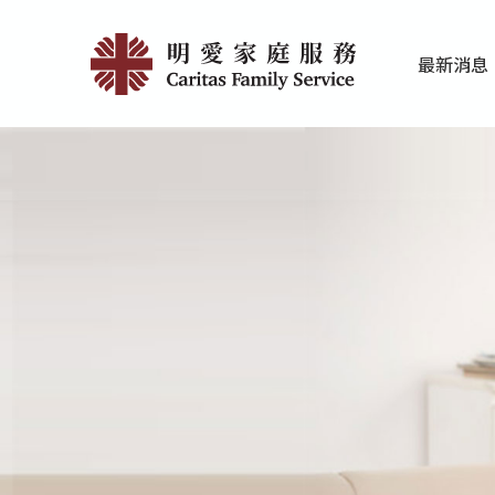
Skip
404
to
最新消息
main
|
家庭服務近期
香港明愛最新
content
明
愛
家
庭
服
務