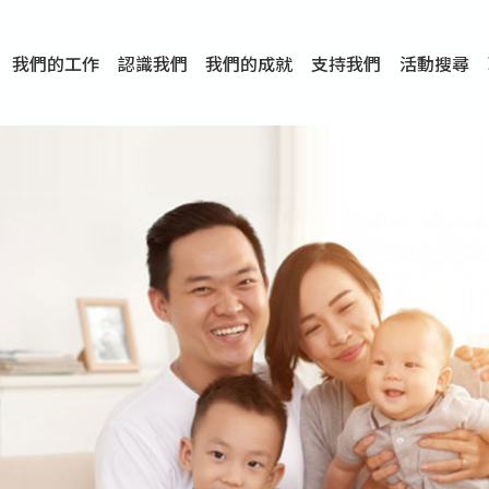
我們的工作
認識我們
我們的成就
支持我們
活動搜尋
項目
資訊
刊物及研究
服務概覽
傳媒報導
文章分享
短片分享
I-FAST模式
服務里程碑
服務宗旨
服務策略
組織架構
組織年報
婚姻及家庭支援服務
愛與性健康支援服務
心理及情緒支援服務
學校社會工作服務
成癮問題支援服務
身心靈培育服務
綜合家庭服務
危機支援服務
創傷支援服務
專業培訓服務
特別服務計劃
男士服務
贊助及合作伙伴
服務數字及成就
專業認證
獎項
香港仔(田灣/薄扶林)
學前單位社會工作服務
中學學校社會工作服務
債務及理財輔導服務
自然家庭計劃 - 比林斯排
「Team 乘夢」– 可
明愛「愛與誠」綜合性教
明愛全人發展培訓中心－
明愛心營站── 關係傷
明愛賽馬會思達計劃 – 
明愛全人發展培訓中心－
明愛賽馬會心泉發展中心
「優悅種子」品格優勢教
明愛朗天 - 共同對抗性侵
商界展關懷
《我願意+》婚姻自學電
恩遇 – 明愛失胎支援服
明愛婚姻體檢手機應用
東頭(黃大仙西南)
捐款支持
企業參與
成為義工
小學學生輔導服務
皇后山下 齊建新區
鳴謝
明愛向晴軒
賽馬會智家樂計劃
個人及家庭輔導服務
婚外情問題支援服務
教友婚前培育活動
飛越愛情輔導服務
天水圍
東荃灣
筲箕灣
屯門
沙田
粉嶺
教友婚姻補禮
婚前培育服務
家事調解服務
家務指導服務
兒童為本遊戲治
情感大學
性治療服務
小耳朵兒童輔
婚姻輔導
親密頻道
臨床心理服
中心活動
專業培訓
特別活動
明愛
明
明