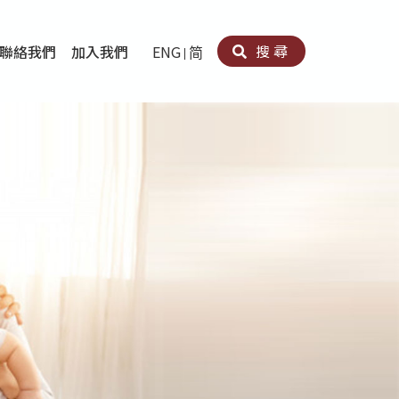
搜尋
聯絡我們
加入我們
ENG
简
卵法®
卡因濫用者或可卡因戒毒康復者及其家人支援計劃
育計劃
心理治療及評估
痛支援計劃
男士社交及情緒支援服務
專業培訓
育
犯服務
子書
務
程式
療服務
導服務
務
黃耀南中心－戒毒支援
愛展晴中心－戒賭支援
愛樂協會－戒毒支援
Search