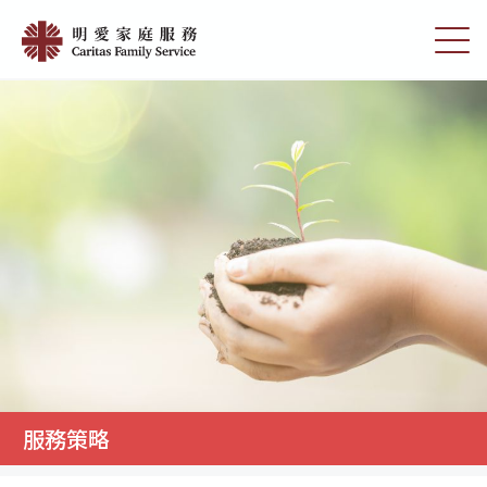
Skip
服
to
切
務
main
換
content
選
策
單
略
|
明
愛
家
庭
服
務
服務策略