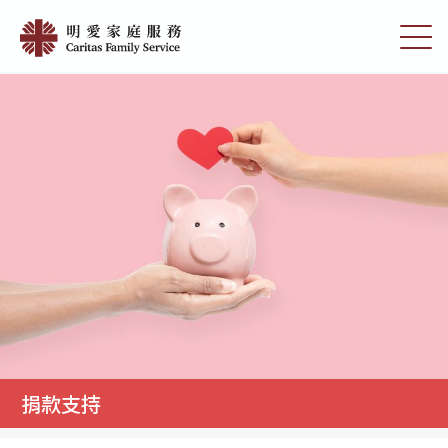
Skip
捐
to
切
款
main
換
content
選
支
單
持
|
明
愛
家
庭
服
務
捐款支持