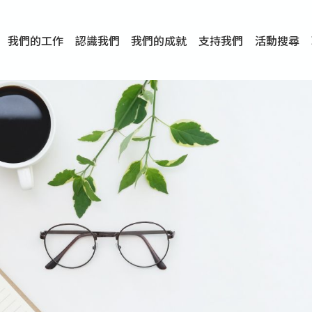
我們的工作
認識我們
我們的成就
支持我們
活動搜尋
項目
資訊
刊物及研究
服務概覽
傳媒報導
文章分享
短片分享
I-FAST模式
服務里程碑
服務宗旨
服務策略
組織架構
組織年報
婚姻及家庭支援服務
愛與性健康支援服務
心理及情緒支援服務
學校社會工作服務
成癮問題支援服務
身心靈培育服務
綜合家庭服務
危機支援服務
創傷支援服務
專業培訓服務
特別服務計劃
男士服務
贊助及合作伙伴
服務數字及成就
專業認證
獎項
香港仔(田灣/薄扶林)
學前單位社會工作服務
中學學校社會工作服務
債務及理財輔導服務
自然家庭計劃 - 比林斯排
「Team 乘夢」– 可
明愛「愛與誠」綜合性教
明愛全人發展培訓中心－
明愛心營站── 關係傷
明愛賽馬會思達計劃 – 
明愛全人發展培訓中心－
明愛賽馬會心泉發展中心
「優悅種子」品格優勢教
明愛朗天 - 共同對抗性侵
商界展關懷
《我願意+》婚姻自學電
恩遇 – 明愛失胎支援服
明愛婚姻體檢手機應用
東頭(黃大仙西南)
捐款支持
企業參與
成為義工
小學學生輔導服務
皇后山下 齊建新區
鳴謝
明愛向晴軒
賽馬會智家樂計劃
個人及家庭輔導服務
婚外情問題支援服務
教友婚前培育活動
飛越愛情輔導服務
天水圍
東荃灣
筲箕灣
屯門
沙田
粉嶺
教友婚姻補禮
婚前培育服務
家事調解服務
家務指導服務
兒童為本遊戲治
情感大學
性治療服務
小耳朵兒童輔
婚姻輔導
親密頻道
臨床心理服
中心活動
專業培訓
特別活動
明愛
明
明