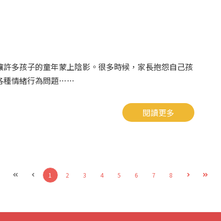
讓許多孩子的童年蒙上陰影。很多時候，家長抱怨自己孩
各種情緒行為問題……
閱讀更多
1
2
3
4
5
6
7
8