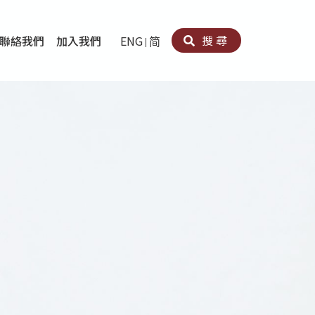
搜尋
聯絡我們
加入我們
ENG
简
卵法®
卡因濫用者或可卡因戒毒康復者及其家人支援計劃
育計劃
心理治療及評估
痛支援計劃
男士社交及情緒支援服務
專業培訓
育
犯服務
子書
務
程式
療服務
導服務
務
黃耀南中心－戒毒支援
愛展晴中心－戒賭支援
愛樂協會－戒毒支援
Search