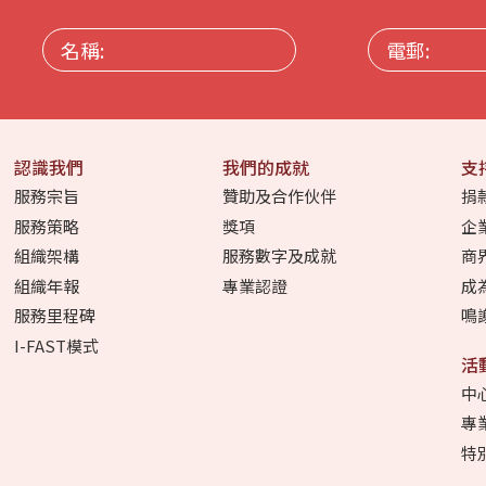
名
電
稱:
郵:
認識我們
我們的成就
支
服務宗旨
贊助及合作伙伴
捐
服務策略
獎項
企
組織架構
服務數字及成就
商
組織年報
專業認證
成
服務里程碑
鳴
I-FAST模式
活
中
專
特