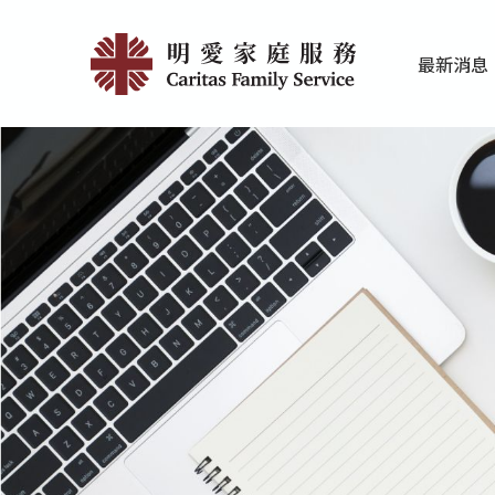
Skip
傳
to
最新消息
main
媒
家庭服務近期
香港明愛最新
content
報
導
|
明
愛
家
庭
服