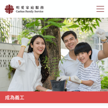
Skip
成
to
切
為
main
換
content
選
義
單
工
|
明
愛
家
庭
服
務
成為義工