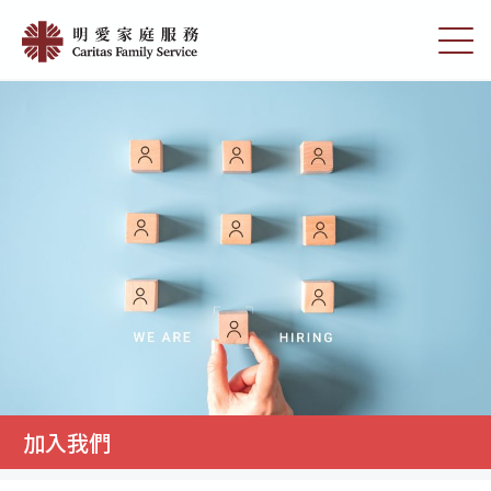
Skip
加
to
切
入
main
換
content
選
我
單
們
|
明
愛
家
庭
服
務
加入我們