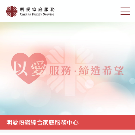
Skip
明
to
切
愛
main
換
content
選
粉
單
嶺
綜
合
家
庭
服
務
中
心
|
明愛粉嶺綜合家庭服務中心
明