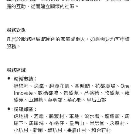
庭的互動，從而建立關懷的社區。
服務對象
凡居於服務區域範圍內的家庭或個人，如有需要均可申請
服務。
服務區域
粉嶺市鎮：
綠悠軒、逸峯、碧湖花園、牽晴間、花都廣場、One
Innovale、數碼都域、景盛苑、昌盛苑、欣盛苑、雍
盛苑、山麗苑、華明邨、華心邨、皇后山邨
粉嶺郊區：
虎地排、河霸、鶴藪村、軍地、流水嚮、龍躍頭、馬
尾下、馬屎埔、布格仔、皇后山、崇謙堂、永寧村、
小坑村、新圍、塘坑村、畫眉山村、和合石村