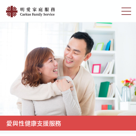
Skip
愛
to
切
與
main
換
content
選
性
單
健
康
支
援
服
務
|
明
愛
家
愛與性健康支援服務
庭