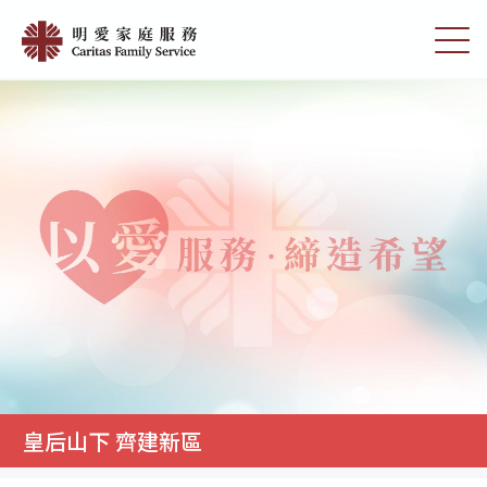
Skip
皇
to
切
后
main
換
content
選
山
單
下
齊
建
新
區
|
明
愛
家
庭
皇后山下 齊建新區
服