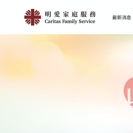
Skip
明
to
最新消息
main
愛
家庭服務近期
香港明愛最新
content
賽
馬
會
思
達
計
劃
|