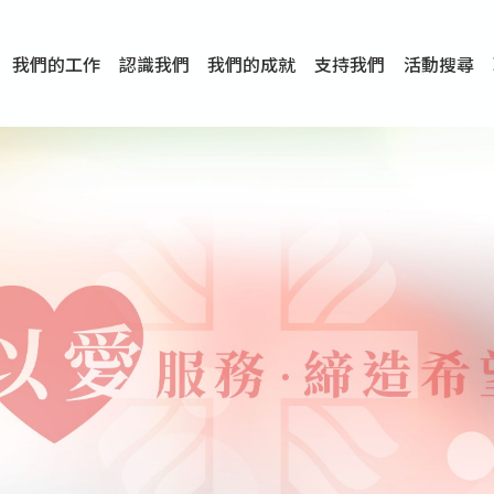
我們的工作
認識我們
我們的成就
支持我們
活動搜尋
項目
資訊
刊物及研究
服務概覽
傳媒報導
文章分享
短片分享
I-FAST模式
服務里程碑
服務宗旨
服務策略
組織架構
組織年報
婚姻及家庭支援服務
愛與性健康支援服務
心理及情緒支援服務
學校社會工作服務
成癮問題支援服務
身心靈培育服務
綜合家庭服務
危機支援服務
創傷支援服務
專業培訓服務
特別服務計劃
男士服務
贊助及合作伙伴
服務數字及成就
專業認證
獎項
香港仔(田灣/薄扶林)
學前單位社會工作服務
中學學校社會工作服務
債務及理財輔導服務
自然家庭計劃 - 比林斯排
「Team 乘夢」– 可
明愛「愛與誠」綜合性教
明愛全人發展培訓中心－
明愛心營站── 關係傷
明愛賽馬會思達計劃 – 
明愛全人發展培訓中心－
明愛賽馬會心泉發展中心
「優悅種子」品格優勢教
明愛朗天 - 共同對抗性侵
商界展關懷
《我願意+》婚姻自學電
恩遇 – 明愛失胎支援服
明愛婚姻體檢手機應用
東頭(黃大仙西南)
捐款支持
企業參與
成為義工
小學學生輔導服務
皇后山下 齊建新區
鳴謝
明愛向晴軒
賽馬會智家樂計劃
個人及家庭輔導服務
婚外情問題支援服務
教友婚前培育活動
飛越愛情輔導服務
天水圍
東荃灣
筲箕灣
屯門
沙田
粉嶺
教友婚姻補禮
婚前培育服務
家事調解服務
家務指導服務
兒童為本遊戲治
情感大學
性治療服務
小耳朵兒童輔
婚姻輔導
親密頻道
臨床心理服
中心活動
專業培訓
特別活動
明愛
明
明