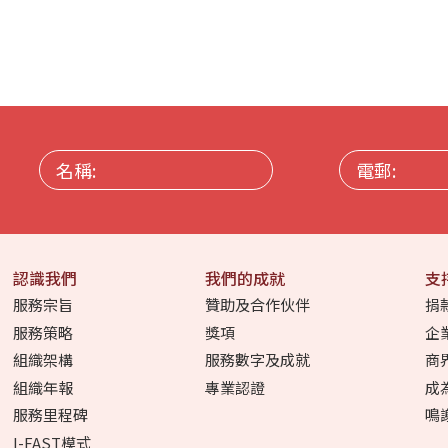
名
電
稱:
郵:
認識我們
我們的成就
支
服務宗旨
贊助及合作伙伴
捐
服務策略
獎項
企
組織架構
服務數字及成就
商
組織年報
專業認證
成
服務里程碑
鳴
I-FAST模式