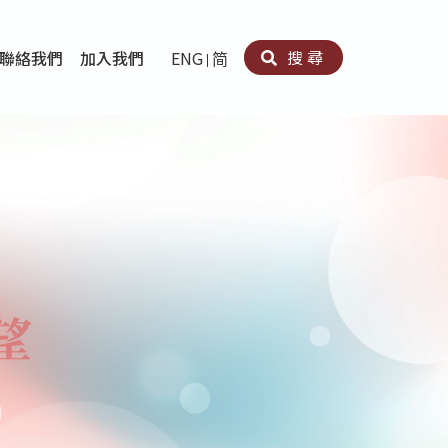
搜尋
聯絡我們
加入我們
ENG
简
卵法®
卡因濫用者或可卡因戒毒康復者及其家人支援計劃
育計劃
心理治療及評估
痛支援計劃
男士社交及情緒支援服務
專業培訓
育
犯服務
子書
務
程式
療服務
導服務
務
黃耀南中心－戒毒支援
愛展晴中心－戒賭支援
愛樂協會－戒毒支援
Search