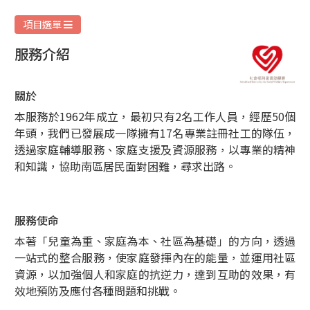
灣/
薄
項目選單
扶
服務介紹
林)
|
關於
明
本服務於1962年成立，最初只有2名工作人員，經歷50個
愛
年頭，我們已發展成一隊擁有17名專業註冊社工的隊伍，
家
透過家庭輔導服務、家庭支援及資源服務，以專業的精神
庭
和知識，協助南區居民面對困難，尋求出路。
服
務
服務使命
本著「兒童為重、家庭為本、社區為基礎」的方向，透過
一站式的整合服務，使家庭發揮內在的能量，並運用社區
資源，以加強個人和家庭的抗逆力，達到互助的效果，有
效地預防及應付各種問題和挑戰。