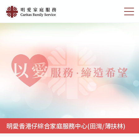
Skip
明
to
切
愛
main
換
content
選
香
單
港
仔
綜
合
家
庭
服
務
中
心
明愛香港仔綜合家庭服務中心(田灣/薄扶林)
(田