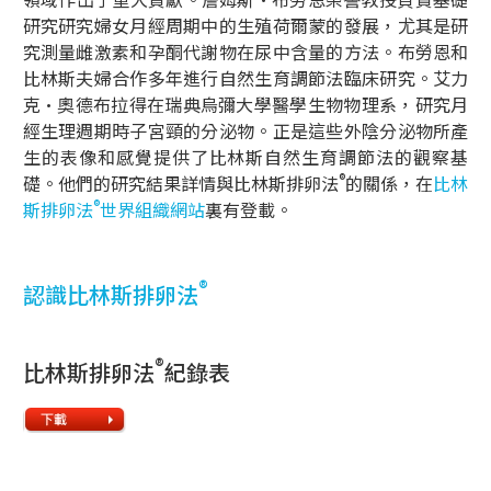
研究研究婦女月經周期中的生殖荷爾蒙的發展，尤其是研
究測量雌激素和孕酮代謝物在尿中含量的方法。布勞恩和
比林斯夫婦合作多年進行自然生育調節法臨床研究。艾力
克•奧德布拉得在瑞典烏彌大學醫學生物物理系，研究月
經生理週期時子宮頸的分泌物。正是這些外陰分泌物所產
生的表像和感覺提供了比林斯自然生育調節法的觀察基
®
礎。他們的研究結果詳情與比林斯排卵法
的關係，在
比林
®
斯排卵法
世界組織網站
裏有登載。
®
認識比林斯排卵法
®
比林斯排卵法
紀錄表