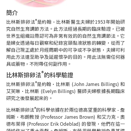
簡介
®
比林斯排卵法
是約翰•比林斯醫生夫婦於1953年開始研
究自然生育調節方法。此方法經過長期的臨床驗證，已被
世界生組織註冊認可為非常有效的的自然生育調節法。它
是婦女透過每日觀察和紀錄宮頸黏液狀態的轉變，從而了
解自己現正處於月經周期中的可孕或不孕狀態，夫婦可利
用此方法達至助孕及延遲懷孕的目的。用此法無需任何器
具或藥物，不附帶任何副作用。
®
比林斯排卵法
的科學驗證
®
比林斯排卵法
是約翰•比林斯 (John James Billings) 和
艾芙琳•比林斯 (Evelyn Billings) 醫師夫婦根據長期臨床
研究之後發展起來的。
®
比林斯排卵法
的科學依據在於兩位德高望重的科學家 - 詹
姆斯•布朗教授 (Professor James Brown) 和艾力克•奧
德布萊得 (Professor Erik Odeblad) 的發現，他們在這一
領域作出了重大貢獻。詹姆斯•布勞恩榮譽教授負責基礎