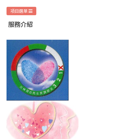
|
明
項目選單
愛
服務介紹
家
庭
服
務