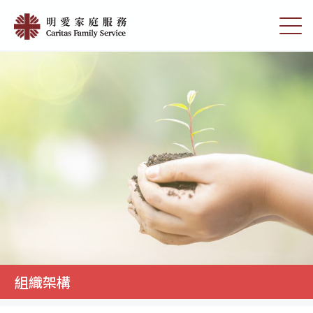
Skip
組
to
切
織
main
換
content
選
架
單
構
|
明
愛
家
庭
服
務
組織架構