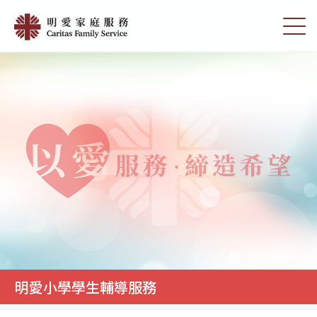
Skip
明
to
切
愛
main
換
content
選
小
單
學
學
生
輔
導
服
務
|
明
愛
明愛小學學生輔導服務
家