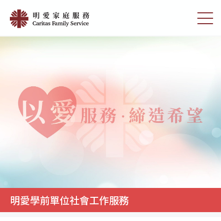
Skip
明
to
切
愛
main
換
content
選
學
單
前
單
位
社
會
工
作
服
務
|
明愛學前單位社會工作服務
明