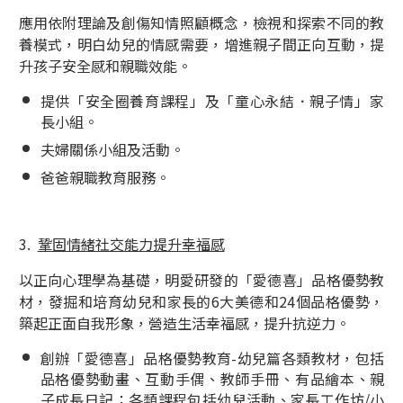
應用依附理論及創傷知情照顧概念，檢視和探索不同的教
養模式，明白幼兒的情感需要，增進親子間正向互動，提
升孩子安全感和親職效能。
提供「安全圈養育課程」及「童心永結．親子情」家
長小組。
夫婦關係小組及活動。
爸爸親職教育服務。
3.
鞏固情緒社交能力提升幸福感
以正向心理學為基礎，明愛研發的「愛德喜」品格優勢教
材，發掘和培育幼兒和家長的6大美德和24個品格優勢，
築起正面自我形象，營造生活幸福感，提升抗逆力。
創辦「愛德喜」品格優勢教育-幼兒篇各類教材，包括
品格優勢動畫、互動手偶、教師手冊、有品繪本、親
子成長日記；各類課程包括幼兒活動、家長工作坊/小