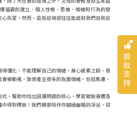
樣，除了大社會的環境之外，父母的管教及原生家庭
價值觀的建立、個人性格、思維、情緒和行為的發
灰心失望。然而，這些逆境卻往往能造就我們自我反
捐款支持
變得僵化，不能理解自己的情緒，身心疲累之餘，很
能會被動搖，致使產生很多的負面情緒，包括焦慮、
方式，幫助你找出困擾問題的核心，學習敏銳身體及
籠中得到釋放！我們願意陪伴你越過幽暗的深谷，協