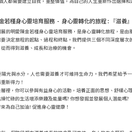
個人都需要建立自我，重整價值，為自己的人生重新作出選擇和
金若槿身心靈培育服務 -
身心靈轉化的旅程
:
『滋養
開展的明愛陳金若槿身心靈培育服務，是身心靈轉化旅程，是由
需要決定旅程的起點、過程和終點。我們提供三個不同深度層次
，從而得到滋養、成長和治療的機會。
要陽光與水分，人也需要滋養才可維持生命力。我們希望給予一
而重新得力！
養層裡，你可以參與有益身心的活動，培養正面的思想、舒
枯燥忙碌的生活增添樂趣及能量嗎? 你想發掘並發展個人潛能
來為自己加油! 促進身心靈健康！