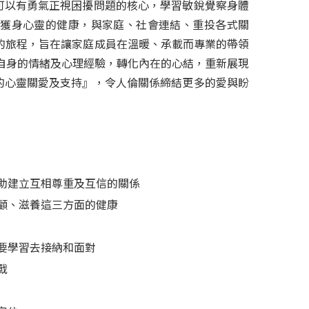
可以有勇氣正視困擾問題的核心，學習敏銳覺察身體
獲身心靈的健康，與家庭、社會連結、重投各式關
的旅程，旨在讓家庭成員在溫暖、承載而專業的帶領
自身的情緒及心理經驗，轉化內在的心結，重新展現
的心靈關愛及支持』，令人倫關係締結更多的愛與盼
助建立互相尊重及互信的關係
顧、滋養這三方面的健康
要學習去接納和面對
戰