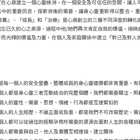
望在心泉建立一個心靈綠洲，在一個安全及可信任的空間，讓人
當中的重要訊息，探索背後的需要，讓身心靈重新得以整合，重
『滋養』、『成長』和『治療』是心泉創立的三層不同深度的轉化
遺忘已久的心之泉源，過程中他/她們再次肯定自我的價值，接納
好而光輝的價值及力量，在個人及家庭關係中建立『對己及對人
是每一個人的安全堡壘，整體成員的身心靈健康都非常重要，有
個人都是身心靈三者互動結合的完整個體，我們都需要關注、照
個人的靈性、需要、思想、情緒、行為都是互連緊扣的
個人的人生經歷，不論正面或負面，都是我們不可改寫歷史，需
個人都可以從過往的經驗孕育所需要的資源去面對人生的各種挑
個人都需要與自己、他人及羣體互相連接，建立關係