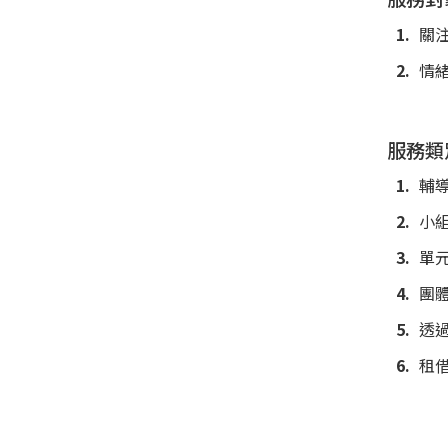
關
情
服務類
輔
小
單
團
透
租