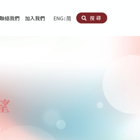
搜尋
聯絡我們
加入我們
ENG
简
卵法®
卡因濫用者或可卡因戒毒康復者及其家人支援計劃
育計劃
心理治療及評估
痛支援計劃
男士社交及情緒支援服務
專業培訓
育
犯服務
子書
務
程式
療服務
導服務
務
黃耀南中心－戒毒支援
愛展晴中心－戒賭支援
愛樂協會－戒毒支援
Search