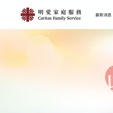
Skip
明
to
最新消息
main
愛
家庭服務近期
香港明愛最新
content
賽
馬
會
心
泉
發
展
中