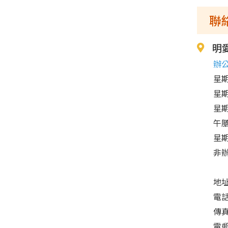
聯
明
辦
星期
星期
星期
午膳
星
非
地
電話
傳真
電郵：