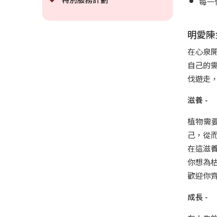
每一
明愛陳
在心泉
自己的
伐遊走
滋養 -
植物需
己，從
在這滋
你想為
歡迎你齊
成長 -