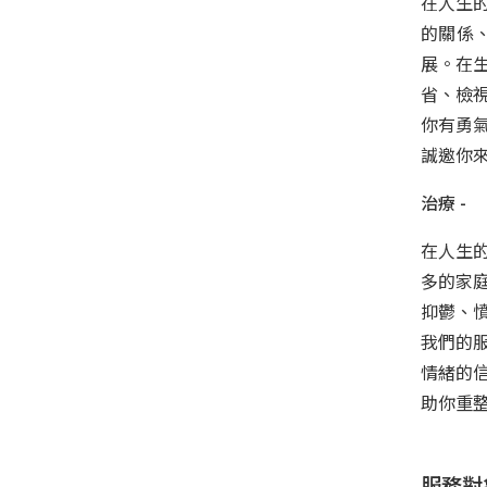
在人生
的關係
展。在
省、檢
你有勇
誠邀你
治療 -
在人生
多的家
抑鬱、
我們的
情緒的
助你重
服務對