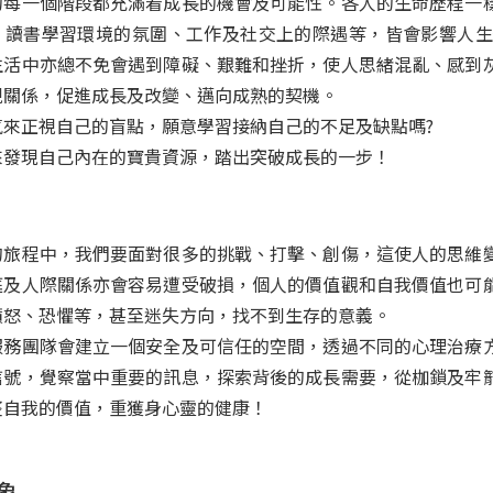
的每一個階段都充滿着成長的機會及可能性。各人的生命歷程一
、讀書學習環境的氛圍、工作及社交上的際遇等，皆會影響人生
生活中亦總不免會遇到障礙、艱難和挫折，使人思緒混亂、感到
視關係，促進成長及改變、邁向成熟的契機。
氣來正視自己的盲點，願意學習接納自己的不足及缺點嗎?
來發現自己內在的寶貴資源，踏出突破成長的一步！
的旅程中，我們要面對很多的挑戰、打擊、創傷，這使人的思維
庭及人際關係亦會容易遭受破損，個人的價值觀和自我價值也可
憤怒、恐懼等，甚至迷失方向，找不到生存的意義。
服務團隊會建立一個安全及可信任的空間，透過不同的心理治療
信號，覺察當中重要的訊息，探索背後的成長需要，從枷鎖及牢
整自我的價值，重獲身心靈的健康！
象