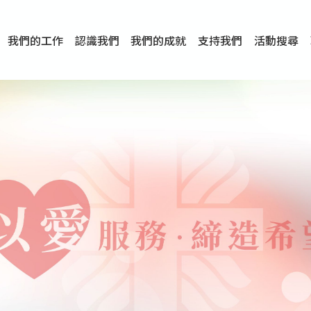
我們的工作
認識我們
我們的成就
支持我們
活動搜尋
項目
資訊
刊物及研究
服務概覽
傳媒報導
文章分享
短片分享
I-FAST模式
服務里程碑
服務宗旨
服務策略
組織架構
組織年報
婚姻及家庭支援服務
愛與性健康支援服務
心理及情緒支援服務
學校社會工作服務
成癮問題支援服務
身心靈培育服務
綜合家庭服務
危機支援服務
創傷支援服務
專業培訓服務
特別服務計劃
男士服務
贊助及合作伙伴
服務數字及成就
專業認證
獎項
香港仔(田灣/薄扶林)
學前單位社會工作服務
中學學校社會工作服務
債務及理財輔導服務
自然家庭計劃 - 比林斯排
「Team 乘夢」– 可
明愛「愛與誠」綜合性教
明愛全人發展培訓中心－
明愛心營站── 關係傷
明愛賽馬會思達計劃 – 
明愛全人發展培訓中心－
明愛賽馬會心泉發展中心
「優悅種子」品格優勢教
明愛朗天 - 共同對抗性侵
商界展關懷
《我願意+》婚姻自學電
恩遇 – 明愛失胎支援服
明愛婚姻體檢手機應用
東頭(黃大仙西南)
捐款支持
企業參與
成為義工
小學學生輔導服務
皇后山下 齊建新區
鳴謝
明愛向晴軒
賽馬會智家樂計劃
個人及家庭輔導服務
婚外情問題支援服務
教友婚前培育活動
飛越愛情輔導服務
天水圍
東荃灣
筲箕灣
屯門
沙田
粉嶺
教友婚姻補禮
婚前培育服務
家事調解服務
家務指導服務
兒童為本遊戲治
情感大學
性治療服務
小耳朵兒童輔
婚姻輔導
親密頻道
臨床心理服
中心活動
專業培訓
特別活動
明愛
明
明