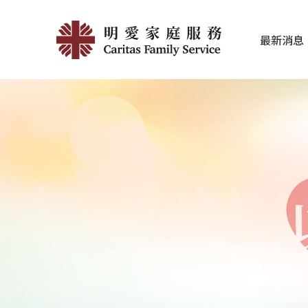
Skip
性
to
最新消息
main
治
家庭服務近期
香港明愛最新
content
療
服
務
|
明
愛
家
庭