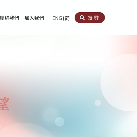
搜尋
聯絡我們
加入我們
ENG
简
卵法®
卡因濫用者或可卡因戒毒康復者及其家人支援計劃
育計劃
心理治療及評估
痛支援計劃
男士社交及情緒支援服務
專業培訓
育
犯服務
子書
務
程式
療服務
導服務
務
黃耀南中心－戒毒支援
愛展晴中心－戒賭支援
愛樂協會－戒毒支援
Search