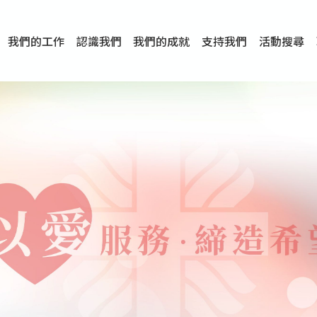
我們的工作
認識我們
我們的成就
支持我們
活動搜尋
項目
資訊
刊物及研究
服務概覽
傳媒報導
文章分享
短片分享
I-FAST模式
服務里程碑
服務宗旨
服務策略
組織架構
組織年報
婚姻及家庭支援服務
愛與性健康支援服務
心理及情緒支援服務
學校社會工作服務
成癮問題支援服務
身心靈培育服務
綜合家庭服務
危機支援服務
創傷支援服務
專業培訓服務
特別服務計劃
男士服務
贊助及合作伙伴
服務數字及成就
專業認證
獎項
香港仔(田灣/薄扶林)
學前單位社會工作服務
中學學校社會工作服務
債務及理財輔導服務
自然家庭計劃 - 比林斯排
「Team 乘夢」– 可
明愛「愛與誠」綜合性教
明愛全人發展培訓中心－
明愛心營站── 關係傷
明愛賽馬會思達計劃 – 
明愛全人發展培訓中心－
明愛賽馬會心泉發展中心
「優悅種子」品格優勢教
明愛朗天 - 共同對抗性侵
商界展關懷
《我願意+》婚姻自學電
恩遇 – 明愛失胎支援服
明愛婚姻體檢手機應用
東頭(黃大仙西南)
捐款支持
企業參與
成為義工
小學學生輔導服務
皇后山下 齊建新區
鳴謝
明愛向晴軒
賽馬會智家樂計劃
個人及家庭輔導服務
婚外情問題支援服務
教友婚前培育活動
飛越愛情輔導服務
天水圍
東荃灣
筲箕灣
屯門
沙田
粉嶺
教友婚姻補禮
婚前培育服務
家事調解服務
家務指導服務
兒童為本遊戲治
情感大學
性治療服務
小耳朵兒童輔
婚姻輔導
親密頻道
臨床心理服
中心活動
專業培訓
特別活動
明愛
明
明