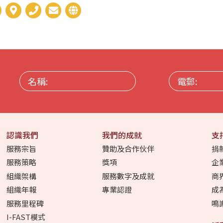
名
電
稱:
郵:
認識我們
我們的成就
支
服務宗旨
贊助及合作伙伴
捐
服務策略
獎項
企
組織架構
服務數字及成就
商
組織年報
專業認證
成
服務里程碑
鳴
I-FAST模式