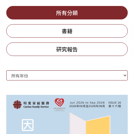
所有分類
書籍
研究報告
刊
Year:
物