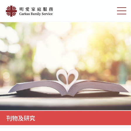
Skip
刊
to
切
物
main
換
content
選
及
單
研
究
|
明
愛
家
庭
服
務
刊物及研究