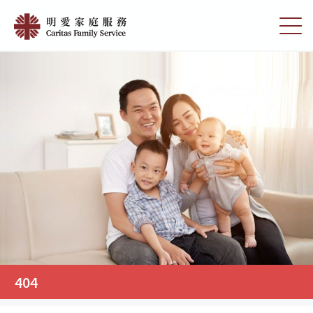
Skip
404
to
切
|
main
換
content
選
明
單
愛
家
庭
服
務
404