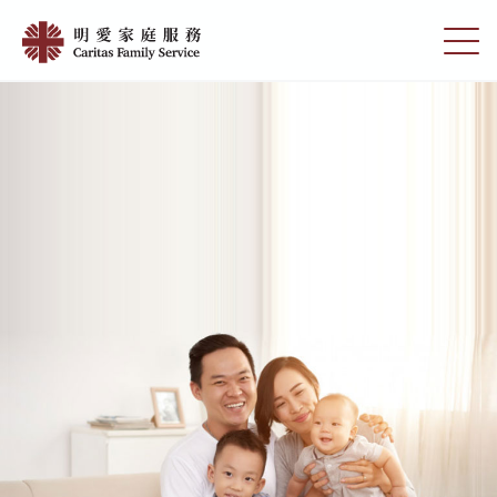
Skip
版
to
切
權
main
換
content
選
聲
單
明
|
明
愛
家
庭
服
務