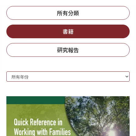
所有分類
書籍
研究報告
刊
Year:
物