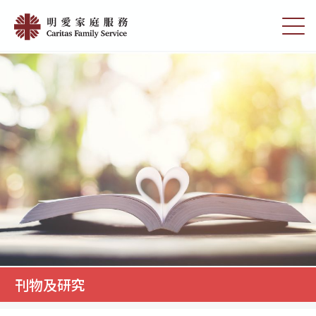
Skip
刊
to
切
物
main
換
content
選
及
單
研
究
|
明
愛
家
庭
服
務
刊物及研究