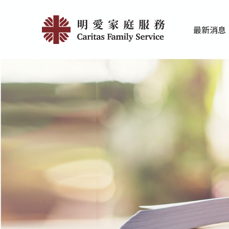
Skip
刊
to
最新消息
main
物
家庭服務近期
香港明愛最新
content
及
研
究
|
明
愛
家
庭