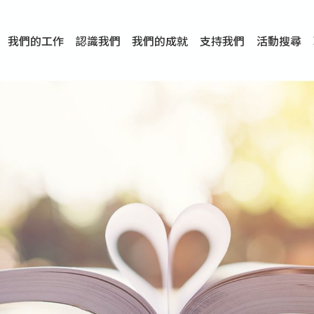
我們的工作
認識我們
我們的成就
支持我們
活動搜尋
項目
資訊
刊物及研究
服務概覽
傳媒報導
文章分享
短片分享
I-FAST模式
服務里程碑
服務宗旨
服務策略
組織架構
組織年報
婚姻及家庭支援服務
愛與性健康支援服務
心理及情緒支援服務
學校社會工作服務
成癮問題支援服務
身心靈培育服務
綜合家庭服務
危機支援服務
創傷支援服務
專業培訓服務
特別服務計劃
男士服務
贊助及合作伙伴
服務數字及成就
專業認證
獎項
香港仔(田灣/薄扶林)
學前單位社會工作服務
中學學校社會工作服務
債務及理財輔導服務
自然家庭計劃 - 比林斯排
「Team 乘夢」– 可
明愛「愛與誠」綜合性教
明愛全人發展培訓中心－
明愛心營站── 關係傷
明愛賽馬會思達計劃 – 
明愛全人發展培訓中心－
明愛賽馬會心泉發展中心
「優悅種子」品格優勢教
明愛朗天 - 共同對抗性侵
商界展關懷
《我願意+》婚姻自學電
恩遇 – 明愛失胎支援服
明愛婚姻體檢手機應用
東頭(黃大仙西南)
捐款支持
企業參與
成為義工
小學學生輔導服務
皇后山下 齊建新區
鳴謝
明愛向晴軒
賽馬會智家樂計劃
個人及家庭輔導服務
婚外情問題支援服務
教友婚前培育活動
飛越愛情輔導服務
天水圍
東荃灣
筲箕灣
屯門
沙田
粉嶺
教友婚姻補禮
婚前培育服務
家事調解服務
家務指導服務
兒童為本遊戲治
情感大學
性治療服務
小耳朵兒童輔
婚姻輔導
親密頻道
臨床心理服
中心活動
專業培訓
特別活動
明愛
明
明