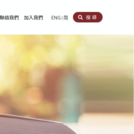
搜尋
聯絡我們
加入我們
ENG
简
卵法®
卡因濫用者或可卡因戒毒康復者及其家人支援計劃
育計劃
心理治療及評估
痛支援計劃
男士社交及情緒支援服務
專業培訓
育
犯服務
子書
務
程式
療服務
導服務
務
黃耀南中心－戒毒支援
愛展晴中心－戒賭支援
愛樂協會－戒毒支援
Search