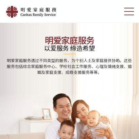
Skip
Home
to
切
|
main
换
content
选
明
单
愛
明爱家庭服务
家
以爱服务 缔造希望
庭
明爱家庭服务透过不同类型的服务，为个别人士及家庭提供协助。这些
服
服务包括综合家庭服务中心、学校社会工作服务、心理及情绪支援、婚
姻及家庭支援、成瘾支援服务等等。
務