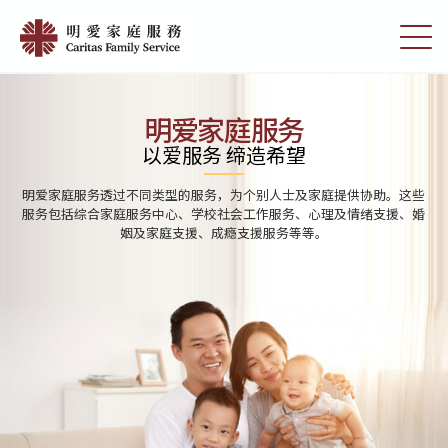
Skip
Home
to
切
|
main
换
content
选
明
单
愛
明爱家庭服务
家
以爱服务 缔造希望
庭
明爱家庭服务透过不同类型的服务，为个别人士及家庭提供协助。这些
服
服务包括综合家庭服务中心、学校社会工作服务、心理及情绪支援、婚
姻及家庭支援、成瘾支援服务等等。
務