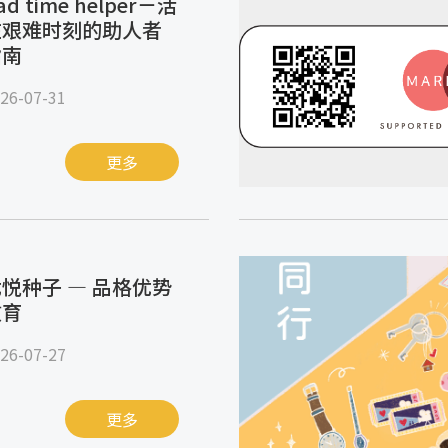
ad time helper－活
在艰难时刻的助人者
指南
26-07-31
更多
悦种子 — 品格优势
教育
26-07-27
更多