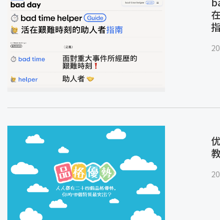
b
20
优
20