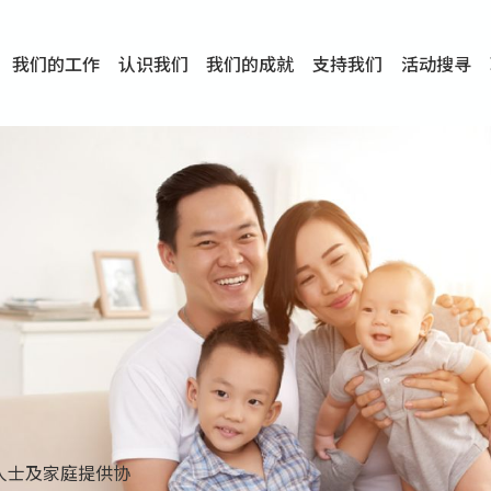
我们的工作
认识我们
我们的成就
支持我们
活动搜寻
项目
资讯
刊物及研究
服务概览
传媒报导
文章分享
短片分享
I-FAST模式
服务里程碑
服务宗旨
服务策略
组织架构
组织年报
婚姻及家庭支援服务
爱与性健康支援服务
心理及情绪支援服务
学校社会工作服务
成瘾问题支援服务
身心灵培育服务
综合家庭服务
危机支援服务
创伤支援服务
专业培训服务
特别服务计划
男士服务
贊助及合作伙伴
服务数字及成就
专业认证
奖项
香港仔(田湾/薄扶林)
学前单位社会工作服务
中学学校社会工作服务
债务及理财辅导服务
自然家庭计划 - 比林斯排
「Team 乘梦」– 可
明爱「爱与诚」综合性教
明爱全人发展培训中心－
明爱心营站── 关係伤
明爱赛马会思达计划 – 
明爱全人发展培训中心－
明爱赛马会心泉发展中心
「优悦种子」品格优势教
明爱朗天 - 共同对抗性侵
商界展关怀
《我愿意+》婚姻自学电
恩遇 – 明爱失胎支援服
明爱婚姻体检手机应用
东头(黄大仙西南)
捐款支持
企业参与
成为义工
小学学生辅导服务
皇后山下 齐建新区
鸣谢
明爱向晴轩
赛马会智家乐计划
个人及家庭辅导服务
婚外情问题支援服务
教友婚前培育活动
飞越爱情辅导服务
天水围
东荃湾
筲箕湾
屯门
沙田
粉岭
教友婚姻补礼
婚前培育服务
家事调解服务
家务指导服务
儿童为本游戏治
情感大学
性治疗服务
小耳朵儿童辅
婚姻辅导
亲密频道
临床心理服
中心活动
专业培训
特别活动
明爱
明
明
人士及家庭提供协