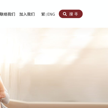
搜寻
联络我们
加入我们
繁
ENG
卵法®
卡因滥用者或可卡因戒毒康復者及其家人支援计划
育计划
心理治疗及评估
痛支援计划
男士社交及情绪支援服务
专业培训
育
犯服务
子书
务
程式
疗服务
导服务
务
黄耀南中心－戒毒支援
爱展晴中心－戒赌支援
爱乐协会－戒毒支援
Search