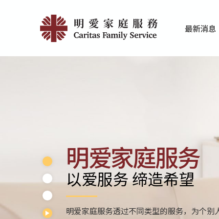
Skip
Home
to
最新消息
main
|
家庭服务近期
香港明爱最新
content
明
愛
家
庭
服
明爱家庭服务
務
以爱服务 缔造希望
明爱家庭服务透过不同类型的服务，为个别