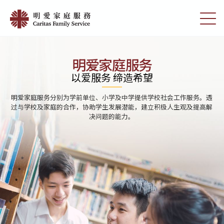
Skip
Home
to
切
|
main
换
content
选
明
单
愛
明爱家庭服务
家
以爱服务 缔造希望
庭
明爱家庭服务分别为学前单位、小学及中学提供学校社会工作服务。透
服
过与学校及家庭的合作，协助学生发展潜能，建立积极人生观及提高解
决问题的能力。
務