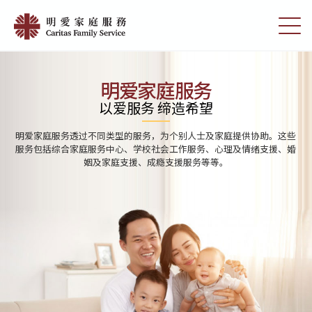
Skip
Home
to
切
|
main
换
content
选
明
单
愛
明爱家庭服务
家
以爱服务 缔造希望
庭
明爱家庭服务透过不同类型的服务，为个别人士及家庭提供协助。这些
服
服务包括综合家庭服务中心、学校社会工作服务、心理及情绪支援、婚
姻及家庭支援、成瘾支援服务等等。
務